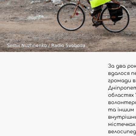
За два ро
вдалося п
громади в 
Дніпропет
областях 
волонтера
та іншим 
внутрішн
містечках
велосипед