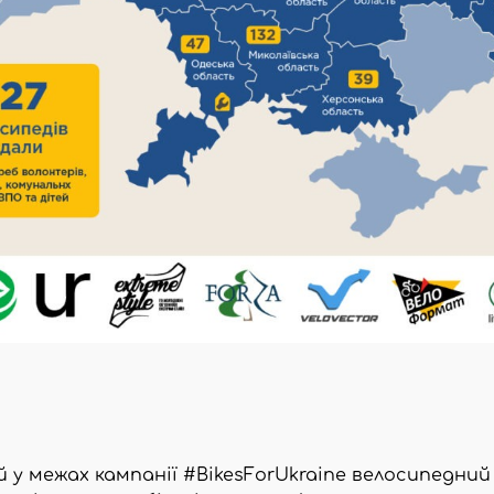
 у межах кампанії #BikesForUkraine велосипедний