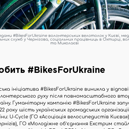
дами #BikesForUkraine волонтерських велотолок у Києві, меди
ьних служб у Чернігова, соціальних працівниць в Охтирці, во
та Миколаєві
обить #BikesForUkraine
ька ініціатива #BikesForUkraine виникла у відпові
лонтерського руху після повномасштабного вто
країну. Гуманітарну кампанію #BikesForUkraine зап
22 року шість українських громадських організацій
ни: U-Cycle (ГО «Асоціація велосипедистів Києва»)
ернігів), ГО «Молодіжне об’єднання Екстрим стайл»