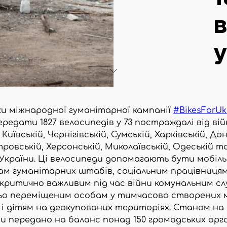
в
у
ки міжнародної гуманітарної кампанії
#BikesForUk
ередати 1827 велосипедів у 73 постраждалі від ві
Київській, Чернігівській, Сумській, Харківській, Дон
ровській, Херсонській, Миколаївській, Одеській т
України. Ці велосипеди допомагають бути мобіл
м гуманітарних штабів, соціальним працівницям
критично важливим під час війни комунальним сл
ьо переміщеним особам у тимчасово створених 
 і дітям на деокупованих територіях. Станом на 
и передано на баланс понад 150 громадських орга