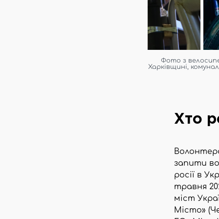
Фото з велосипе
Харківщині, комунал
Хто р
Волонтерс
запити во
росії в У
травня 20
міст Украї
Місто» (Ч