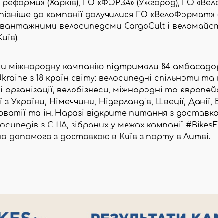
і реформи» (Харків), ГО «ФОРЗА» (Ужгород), ГО «Ве
 пізніше до кампанії долучилися ГО «ВелоФормат» 
вантажними велосипедами CargoCult і веломайс
иїв).
ки міжнародну кампанію підтримали 84 амбасадо
kraine з 18 країн світу: велосипедні спільноти та 
 організації, велобізнеси, міжнародні та європей
 з України, Німеччини, Нідерландів, Швеції, Данії, Б
рватії та ін. Наразі відкрите питання з доставко
осипедів з США, зібраних у межах кампанії #BikesF
а допомога з доставкою в Київ з порту в Литві.