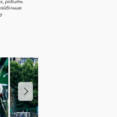
х, робить
найбільше
у