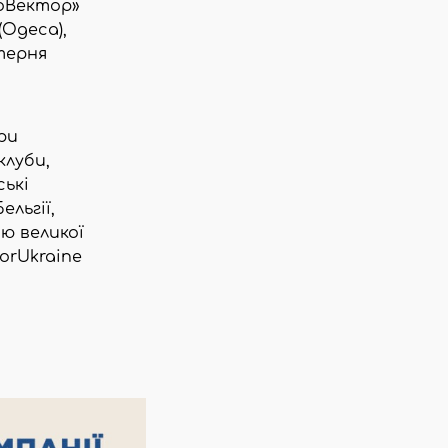
лоВектор»
(Одеса),
терня
ри
клуби,
ські
ельгії,
ю великої
orUkraine