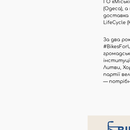
ГО «Міськ
(Одеса), а
доставка 
LifeCycle (К
За два ро
#BikesForU
громадські
інституції
Литви, Хо
партії вел
— потрібн