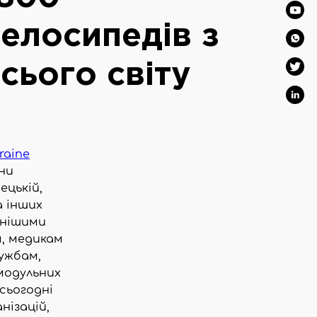
елосипедів з
сього світу
raine
йни
ецькій,
а інших
ьнішими
, медикам
ужбам,
модульних
сьогодні
нізацій,