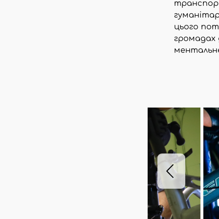
транспорт
гуманітар
цього пот
громадах 
ментальне