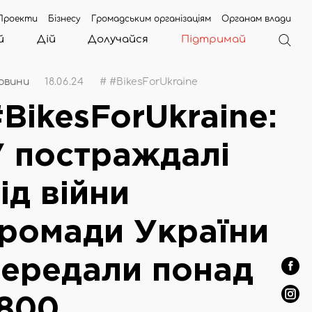
Проекти
Бізнесу
Громадським організаціям
Органам влади
й
Дій
Долучайся
Підтримай
ни
Веломожливості
овини
18.06.24
# #BikesForUkraine
іотека
ери
BikesForUkraine:
 та ГО в
ні
У постраждалі
центр
транспорту
ід війни
громади України
передали понад
1800