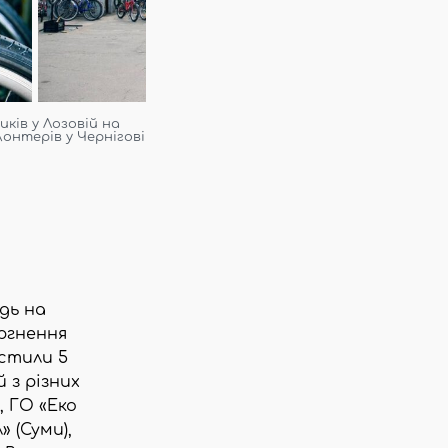
ків у Лозовій на
лонтерів у Чернігові
дь на
ргнення
устили 5
 з різних
, ГО «Еко
 (Суми),