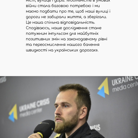
міст, вулиць і доріг. Мобільність в умовах
війни стала базовою потребою і ми
маємо подбати про те, щоб наші вулиці і
дороги не забирали життя, а зберігали.
Це наша спільна відповідальність.
Сподіваюсь, наше дослідження стане
потужним імпульсом для майбутніх
позитивних змін на законодавчому рівні
та переосмислення нашого бачення
швидкості на українських дорогах».