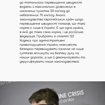
до тотального перевищення швидкості
водіями з максимально дозволених в
населених пунктах 50 км/год до
небезпечних 70 км/год. Аналіз
законодавства європейських країн щодо
перевищення швидкості показав, що така
норма є лише в Україні. Є ще одна країна,
в якій діє така сама норма, і це російська
федерація. Прибрати зі статті 122
Кодексу про адміністративні
правопорушення України можливість
безкарно перевищувати означає не лише
суттєво вплинути на безпеку руху на
наших дорогах, а ще й декомунізувати та
дерусифікувати наше законодавство».