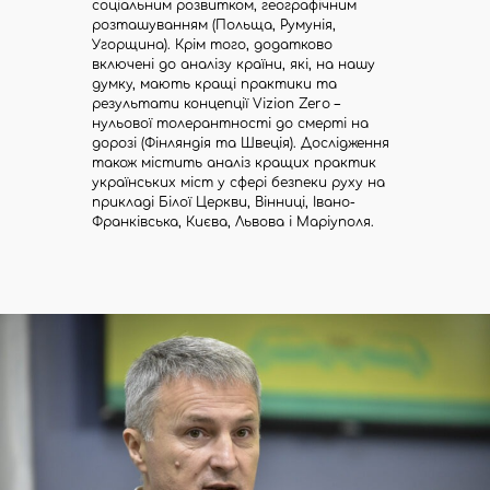
соціальним розвитком, географічним
розташуванням (Польща, Румунія,
Угорщина). Крім того, додатково
включені до аналізу країни, які, на нашу
думку, мають кращі практики та
результати концепції Vizion Zero –
нульової толерантності до смерті на
дорозі (Фінляндія та Швеція). Дослідження
також містить аналіз кращих практик
українських міст у сфері безпеки руху на
прикладі Білої Церкви, Вінниці, Івано-
Франківська, Києва, Львова і Маріуполя.