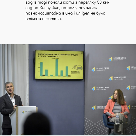
водіїв тоді почали їхати з переляку 50 км/
год по Києву. Але, на жаль, почалась
повномасштабна війна і ця ідея не була
втілена в життя».