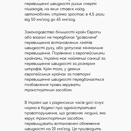
перевищенні швидкості ризик смерті
пішоходів, на яких стався наїзд
автомобілем, стрімко зростає: в 4,5 рази
від 50 км/год до 65 км/год.
Законодавство більшості країн Європи
або взагалі не передбачає “дозволене”
перевищення встановлених лімітів
швидкості руху, або допускає мінімальне
перевищення. Порівняно з європейськими
країнами, Україна має найменші санкції за
перевищення швидкості за розміром
штрафів. Крім того, у деяких
європейських країнах за повторні
перевищення швидкості передбачається
позбавлення права керувати
транспортним засобом.
В Україні ще з радянських часів досі існує
норма в Кодексі про адміністративні
правопорушення, що дозволяє людині, яка
керує транспортним засобом,
перевищувати встановлені обмеження
швидкості на 20 км/год. Це призводить