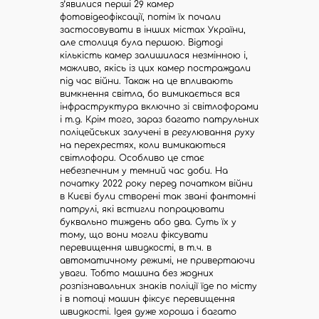
з’явилися перші 29 камер
фотовідеофіксації, потім їх почали
застосовувати в інших містах України,
але столиця була першою. Відтоді
кількість камер залишилася незмінною і,
можливо, якісь із цих камер постраждали
під час війни. Також на це впливають
вимкнення світла, бо вимикається вся
інфраструктура включно зі світлофорами
і т.д. Крім того, зараз багато патрульних
поліцейських залучені в регулювання руху
на перехрестях, коли вимикаються
світлофори. Особливо це стає
небезпечним у темний час доби. На
початку 2022 року перед початком війни
в Києві були створені так звані фантомні
патрулі, які встигли попрацювати
буквально тиждень або два. Суть їх у
тому, що вони могли фіксувати
перевищення швидкості, в т.ч. в
автоматичному режимі, не привертаючи
уваги. Тобто машина без жодних
розпізнавальних знаків поліції їде по місту
і в потоці машин фіксує перевищення
швидкості. Ідея дуже хороша і багато