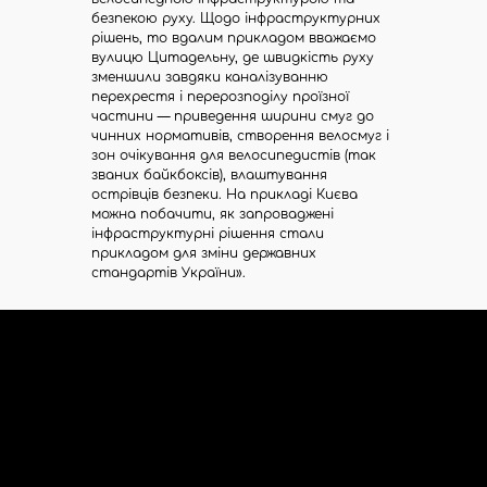
безпекою руху. Щодо інфраструктурних
рішень, то вдалим прикладом вважаємо
вулицю Цитадельну, де швидкість руху
зменшили завдяки каналізуванню
перехрестя і перерозподілу проїзної
частини — приведення ширини смуг до
чинних нормативів, створення велосмуг і
зон очікування для велосипедистів (так
званих байкбоксів), влаштування
острівців безпеки. На прикладі Києва
можна побачити, як запроваджені
інфраструктурні рішення стали
прикладом для зміни державних
стандартів України».