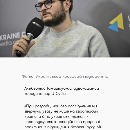
Фото: Український кризовий медіацентр
Альбертас Тамашаускас
, адвокаційний
координатор U-Cycle:
«При розробці нашого дослідження ми
звернули увагу не лише на європейські
країни, а й на українські міста, які
впроваджують інноваційні та проривні
практики з підвищення безпеки руху. Ми