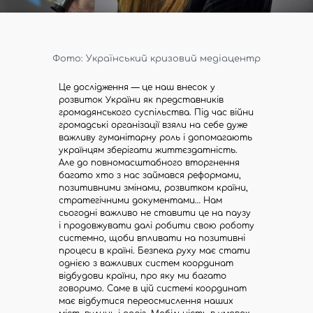
Фото: Український кризовий медіацентр
Це дослідження — це наш внесок у
розвиток України як представників
громадянського суспільства. Під час війни
громадські організації взяли на себе дуже
важливу гуманітарну роль і допомагають
українцям зберігати життєздатність.
Але до повномасштабного вторгнення
багато хто з нас займався реформами,
позитивними змінами, розвитком країни,
стратегічними документами… Нам
сьогодні важливо не ставити це на паузу
і продовжувати далі робити свою роботу
системно, щоби впливати на позитивні
процеси в країні. Безпека руху має стати
однією з важливих систем координат
відбудови країни, про яку ми багато
говоримо. Саме в цій системі координат
має відбутися переосмислення наших