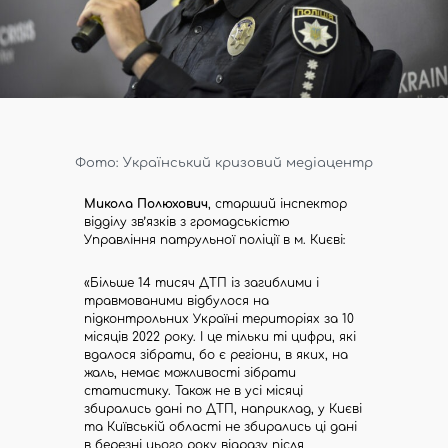
Фото: Український кризовий медіацентр
Микола Полюхович
, старший інспектор
відділу зв’язків з громадськістю
Управління патрульної поліції в м. Києві:
«Більше 14 тисяч ДТП із загиблими і
травмованими відбулося на
підконтрольних Україні територіях за 10
місяців 2022 року. І це тільки ті цифри, які
вдалося зібрати, бо є регіони, в яких, на
жаль, немає можливості зібрати
статистику. Також не в усі місяці
збирались дані по ДТП, наприклад, у Києві
та Київській області не збирались ці дані
в березні цього року відразу після