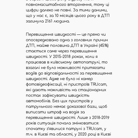
повномасштабного вторгнення, тому ці
цифри далеко не повні. За тими даними,
що у нас є, за 10 місяців цього року в ДТП
загинула 2161 людина.
Перевищення швидкості — це прямо чи
опосередковано одна з головних причин
ДТП, майже половина ДТП в Україні (45%)
стається саме через перевищення
швидкості. У 2015-2018 роках, коли я
працював в київському автопатрулі, то
взагалі не було можливості притягати
водіїв до відповідальності за перевищення
швидкості. Адже не було ні камер
фотовідеофіксації, ні пристроїв TRUcam,
які дають можливість на стаціонарних
постах зафіксувати швидкість
автомобілів. Без цих пристроїв у
патрульного немає доказової бази, щоб
виписати штраф на водія за
перевищення швидкості. Лише з 2018-2019
років ситуація почала змінюватися:
спочатку з’явилися патрулі з TRUcam, у
т.ч. в Києві та області, у 2020 році в Києві