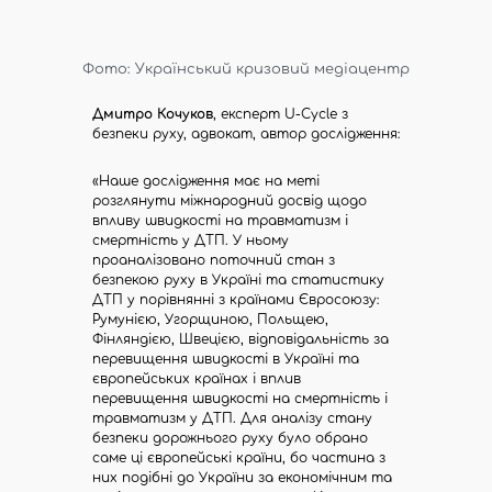
Фото: Український кризовий медіацентр
Дмитро Кочуков
, експерт U-Cycle з
безпеки руху, адвокат, автор дослідження:
«Наше дослідження має на меті
розглянути міжнародний досвід щодо
впливу швидкості на травматизм і
смертність у ДТП. У ньому
проаналізовано поточний стан з
безпекою руху в Україні та статистику
ДТП у порівнянні з країнами Євросоюзу:
Румунією, Угорщиною, Польщею,
Фінляндією, Швецією, відповідальність за
перевищення швидкості в Україні та
європейських країнах і вплив
перевищення швидкості на смертність і
травматизм у ДТП. Для аналізу стану
безпеки дорожнього руху було обрано
саме ці європейські країни, бо частина з
них подібні до України за економічним та