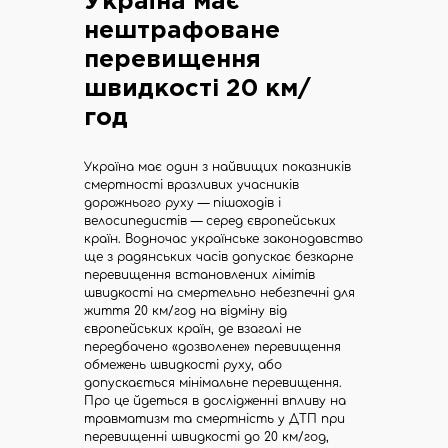
Україна має
Дій
нештрафоване
Бібліотека
перевищення
Тендери
Веломожливості
швидкості 20 км/
Долучайся
Події
та ГО
год
в
Україні
Україна має один з найвищих показників
Інфоцентр
смертності вразливих учасників
Велотранспорту
Контакти
дорожнього руху — пішоходів і
велосипедистів — серед європейських
м.
країн. Водночас українське законодавство
Київ,
ще з радянських часів допускає безкарне
вул.
перевищення встановлених лімітів
Межигірська,
22,
швидкості на смертельно небезпечні для
офіс
життя 20 км/год на відміну від
8
європейських країн, де взагалі не
передбачено «дозволене» перевищення
info@avk.org.ua
обмежень швидкості руху, або
допускається мінімальне перевищення.
Про це йдеться в дослідженні впливу на
Адреса
травматизм та смертність у ДТП при
для
перевищенні швидкості до 20 км/год,
листування