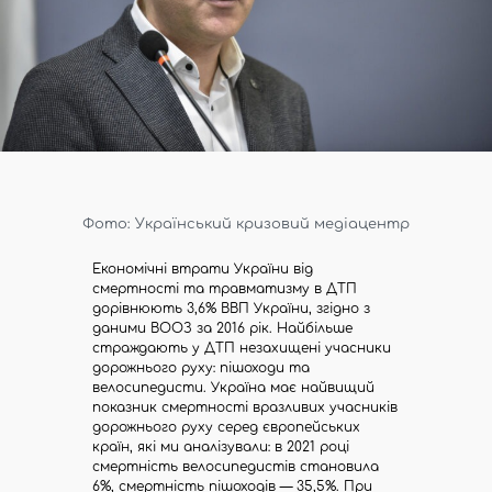
Фото: Український кризовий медіацентр
Економічні втрати України від
смертності та травматизму в ДТП
дорівнюють 3,6% ВВП України, згідно з
даними ВООЗ за 2016 рік. Найбільше
страждають у ДТП незахищені учасники
дорожнього руху: пішоходи та
велосипедисти. Україна має найвищий
показник смертності вразливих учасників
дорожнього руху серед європейських
країн, які ми аналізували: в 2021 році
смертність велосипедистів становила
6%, смертність пішоходів — 35,5%. При