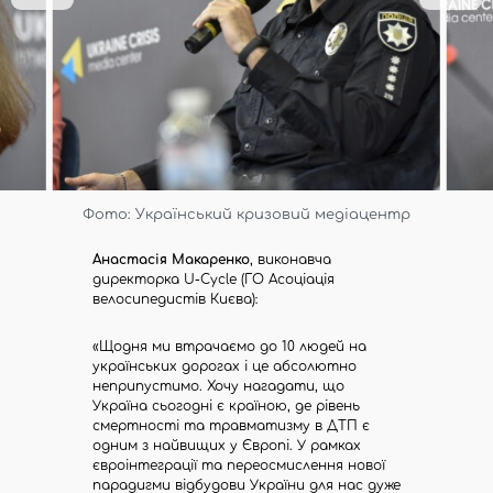
Фото: Український кризовий медіацентр
Анастасія Макаренко
, виконавча
директорка U-Cycle (ГО Асоціація
велосипедистів Києва):
«Щодня ми втрачаємо до 10 людей на
українських дорогах і це абсолютно
неприпустимо. Хочу нагадати, що
Україна сьогодні є країною, де рівень
смертності та травматизму в ДТП є
одним з найвищих у Європі. У рамках
євроінтеграції та переосмислення нової
парадигми відбудови України для нас дуже