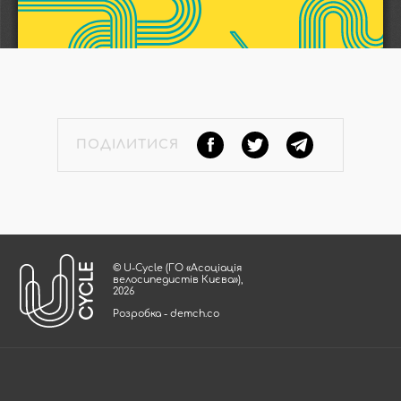
ПОДІЛИТИСЯ
© U-Cycle (ГО «Асоціація
велосипедистів Києва»),
2026
Розробка - demch.co