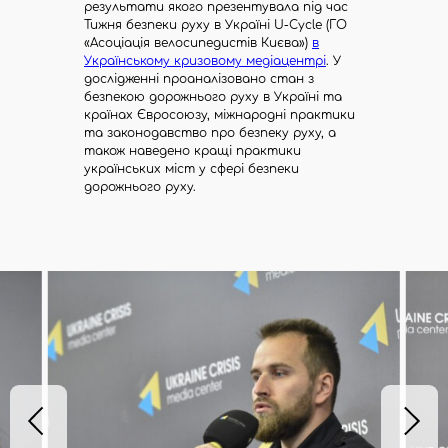
результати якого презентувала під час
Тижня безпеки руху в Україні U-Cycle (ГО
м.
«Асоціація велосипедистів Києва»)
в
Київ,
вул.
Українському кризовому медіацентрі
. У
Межигірська,
дослідженні проаналізовано стан з
22,
безпекою дорожнього руху в Україні та
офіс
країнах Євросоюзу, міжнародні практики
8
та законодавство про безпеку руху, а
також наведено кращі практики
українських міст у сфері безпеки
дорожнього руху.