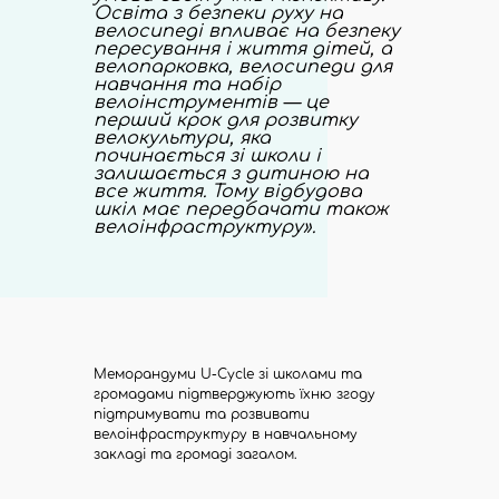
Освіта з безпеки руху на
велосипеді впливає на безпеку
пересування і життя дітей, а
велопарковка, велосипеди для
навчання та набір
велоінструментів — це
перший крок для розвитку
велокультури, яка
починається зі школи і
залишається з дитиною на
все життя. Тому відбудова
шкіл має передбачати також
велоінфраструктуру
».
Меморандуми U-Cycle зі школами та
громадами підтверджують їхню згоду
підтримувати та розвивати
велоінфраструктуру в навчальному
закладі та громаді загалом.