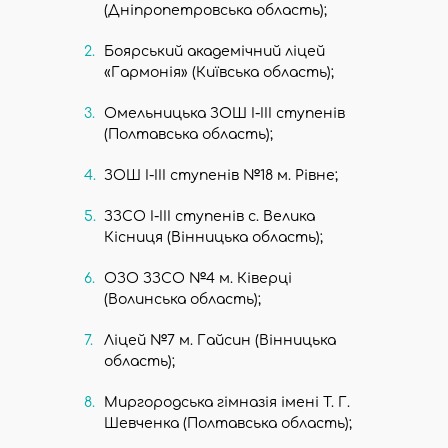
(Дніпропетровська область);
м.
Київ,
Боярський академічний ліцей
вул.
«Гармонія» (Київська область);
Межигірська,
22,
офіс
Омельницька ЗОШ І-ІІІ ступенів
8
(Полтавська область);
ЗОШ І-ІІІ ступенів №18 м. Рівне;
ЗЗСО І-ІІІ ступенів с. Велика
Кісниця (Вінницька область);
ОЗО ЗЗСО №4 м. Ківерці
(Волинська область);
Ліцей №7 м. Гайсин (Вінницька
область);
Миргородська гімназія імені Т. Г.
Шевченка (Полтавська область);