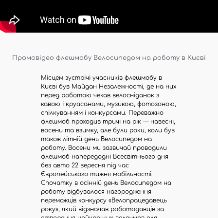
Промовідео флешмобу Велосипедом на роботу в Києві
Місцем зустрічі учасників флешмобу в
Києві був Майдан Незалежності, де на них
перед роботою чекав велосніданок з
кавою і круасанами, музикою, фотозоною,
спілкуванням і конкурсами. Переважно
флешмоб проходив тричі на рік — навесні,
восени та взимку, але були роки, коли був
також літній день Велосипедом на
роботу. Восени ми зазвичай проводили
флешмоб напередодні Всесвітнього дня
без авто 22 вересня під час
Європейського тижня мобільності.
Спочатку в осінній день Велосипедом на
роботу відбувалося нагородження
переможців конкурсу «Велопрацедавець
року», який відзначав роботодавців за
створення найкращих велоумов для