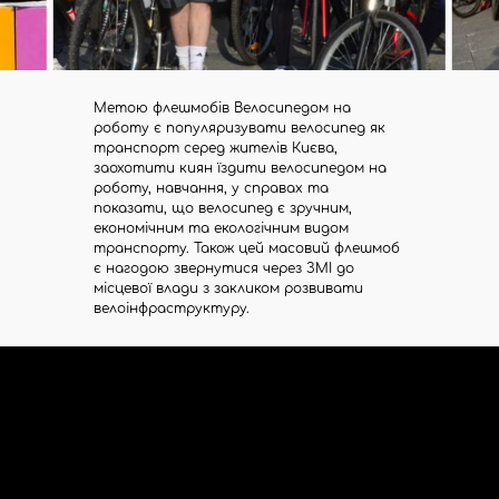
м.
Київ,
вул.
Межигірська,
22,
Метою флешмобів Велосипедом на
офіс
роботу є популяризувати велосипед як
8
транспорт серед жителів Києва,
заохотити киян їздити велосипедом на
роботу, навчання, у справах та
показати, що велосипед є зручним,
економічним та екологічним видом
транспорту. Також цей масовий флешмоб
є нагодою звернутися через ЗМІ до
місцевої влади з закликом розвивати
велоінфраструктуру.