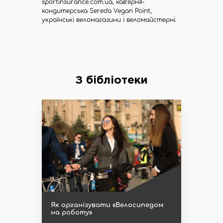
sportinsurance.com.ua, кав’ярня-
кондитерська Sereda Vegan Point,
українські веломагазини і веломайстерні.
З бібліотеки
Як організувати «Велосипедом
на роботу»