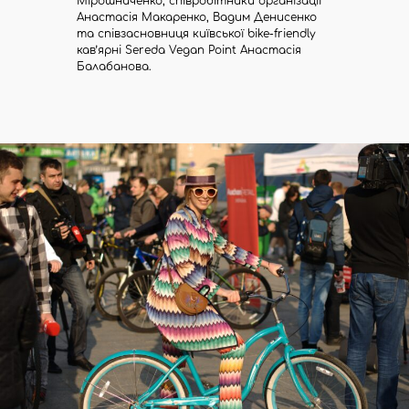
Мірошниченко, співробітники організації
Анастасія Макаренко, Вадим Денисенко
та співзасновниця київської bike-friendly
кав’ярні Sereda Vegan Point Анастасія
Балабанова.