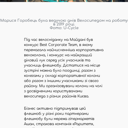
Марися Горобець була ведучою днів Велосипедом на роботу
в 2019 році.
Фото: U-Cycle
Під час велосніданку на Майдані був
конкурс Best Corporate Team, в якому
перемагала найчисленніша корпоративна
велоколона, і конкурс на найкращий
діловий лук серед усіх учасників та
учасниць флешмобу. Дістатися на місце
зустрічі можна було поодинці, разом з
колегами у складі корпоративної колони
або разом з іншими учасниками зі свого
району. Ми організовували колони на чолі
з досвідченими користувачами
велосипеда з різних районів Києва.
Бізнес активно підтримував цей
флешмоб: у різні роки партнерами
флешмобу були мережа гіпермаркетів
Ашан, страхова компанія «Раритет»,